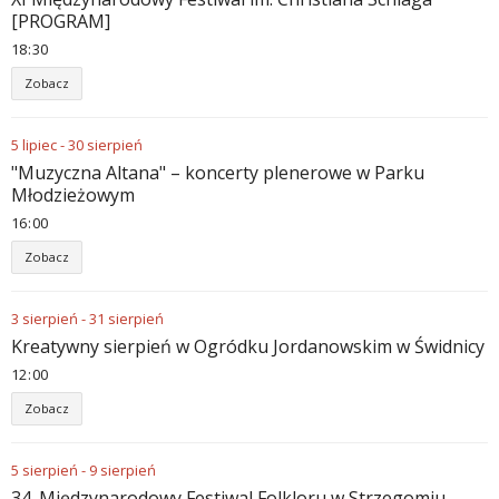
[PROGRAM]
18
30
Zobacz
5
lipiec
-
30
sierpień
"Muzyczna Altana" – koncerty plenerowe w Parku
Młodzieżowym
16
00
Zobacz
3
sierpień
-
31
sierpień
Kreatywny sierpień w Ogródku Jordanowskim w Świdnicy
12
00
Zobacz
5
sierpień
-
9
sierpień
34. Międzynarodowy Festiwal Folkloru w Strzegomiu