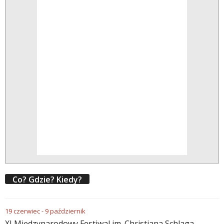
Co? Gdzie? Kiedy?
19
czerwiec
-
9
październik
XI Międzynarodowy Festiwal im. Christiana Schlaga