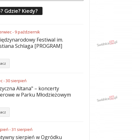
? Gdzie? Kiedy?
erwiec
-
9
październik
iędzynarodowy Festiwal im.
stiana Schlaga [PROGRAM]
acz
ec
-
30
sierpień
yczna Altana" – koncerty
nerowe w Parku Młodzieżowym
acz
rpień
-
31
sierpień
tywny sierpień w Ogródku