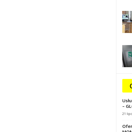
Usłu
– GL
21 lip
Ofer
MON