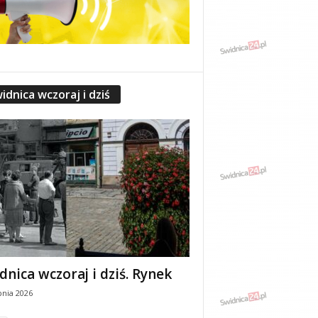
idnica wczoraj i dziś
dnica wczoraj i dziś. Rynek
pnia 2026