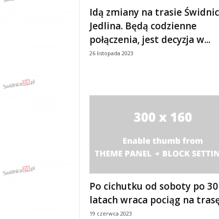
e
Idą zmiany na trasie Świdnic
n
Jedlina. Będą codzienne
i
a
połączenia, jest decyzja w...
,
26 listopada 2023
i
n
f
o
r
m
a
c
j
e
,
r
o
Po cichutku od soboty po 30
z
latach wraca pociąg na trasę.
r
y
19 czerwca 2023