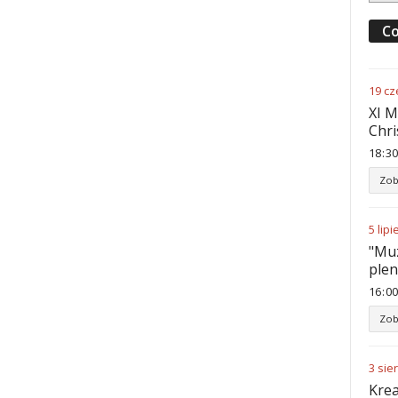
Co
19
cz
XI M
Chri
18
30
Zob
5
lipi
"Muz
ple
16
00
Zob
3
sie
Krea