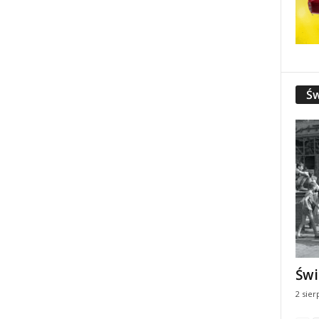
Św
Świ
2 sier