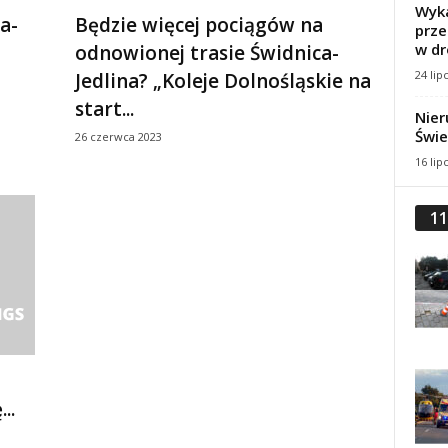
Wyka
a-
Będzie więcej pociągów na
prze
w dr
odnowionej trasie Świdnica-
24 lip
Jedlina? „Koleje Dolnośląskie na
start...
Nier
Świe
26 czerwca 2023
16 lip
11
..