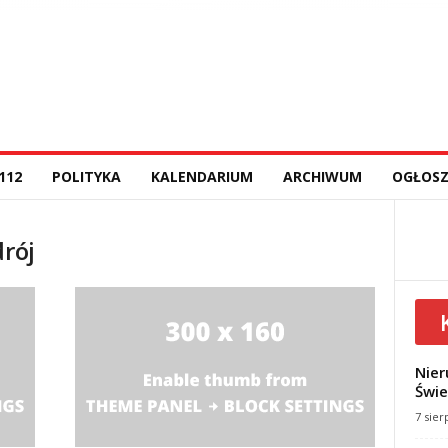
112
POLITYKA
KALENDARIUM
ARCHIWUM
OGŁOSZ
drój
Nier
Świe
7 sier