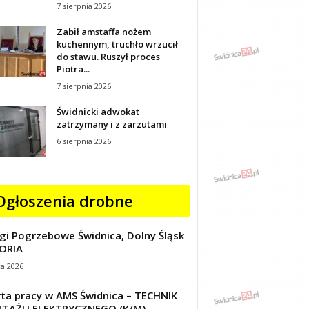
7 sierpnia 2026
Zabił amstaffa nożem
kuchennym, truchło wrzucił
do stawu. Ruszył proces
Piotra...
7 sierpnia 2026
Świdnicki adwokat
zatrzymany i z zarzutami
6 sierpnia 2026
Ogłoszenia drobne
gi Pogrzebowe Świdnica, Dolny Śląsk
ORIA
ca 2026
ta pracy w AMS Świdnica – TECHNIK
TAŻU ELEKTRYCZNEGO (K/M)