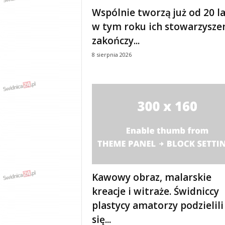
e
Wspólnie tworzą już od 20 la
n
w tym roku ich stowarzysze
i
a
zakończy...
,
8 sierpnia 2026
i
n
f
o
r
m
a
c
j
e
,
r
Kawowy obraz, malarskie
o
kreacje i witraże. Świdniccy
z
plastycy amatorzy podzielili
r
y
się...