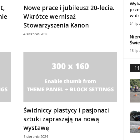
Wyka
t,
Nowe prace i jubileusz 20-lecia.
prze
w dr
nie
Wkrótce wernisaż
24 lip
Stowarzyszenia Kanon
4 sierpnia 2026
Nier
Świe
16 lip
11
Świdniccy plastycy i pasjonaci
sztuki zapraszają na nową
wystawę
6 sierpnia 2024