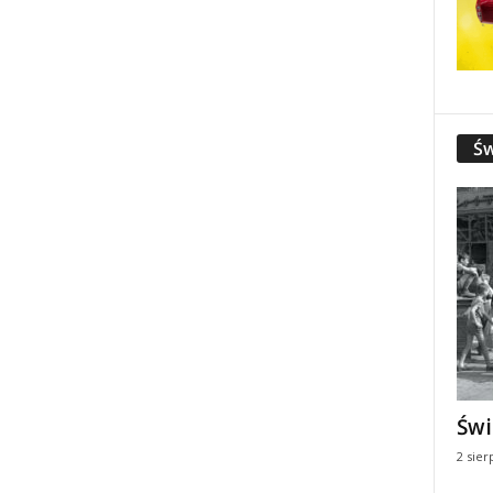
Św
Świ
2 sier