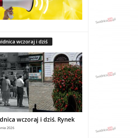
idnica wczoraj i dziś
dnica wczoraj i dziś. Rynek
pnia 2026