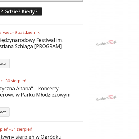
? Gdzie? Kiedy?
erwiec
-
9
październik
iędzynarodowy Festiwal im.
stiana Schlaga [PROGRAM]
acz
ec
-
30
sierpień
yczna Altana" – koncerty
nerowe w Parku Młodzieżowym
acz
rpień
-
31
sierpień
tywny sierpień w Ogródku