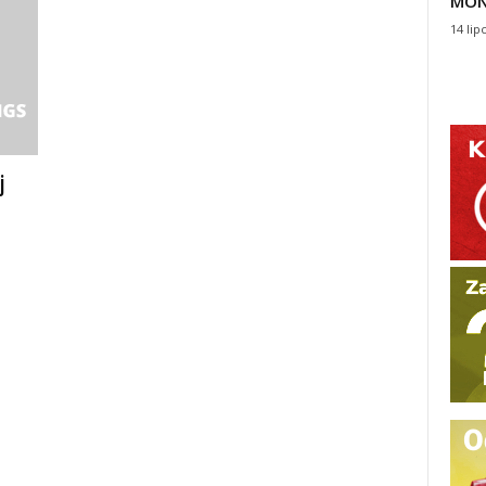
MON
14 lip
j