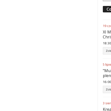
Co
19
cz
XI M
Chri
18
:
30
Zob
5
lipi
"Muz
ple
16
:
00
Zob
3
sie
Krea