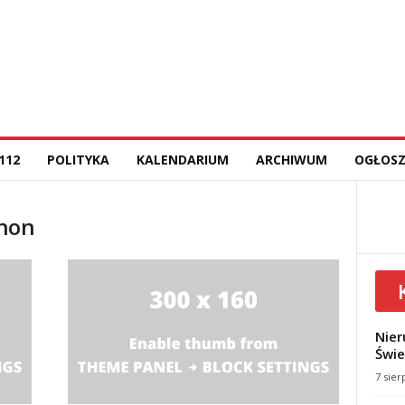
112
POLITYKA
KALENDARIUM
ARCHIWUM
OGŁOSZ
anon
Nier
Świe
7 sier