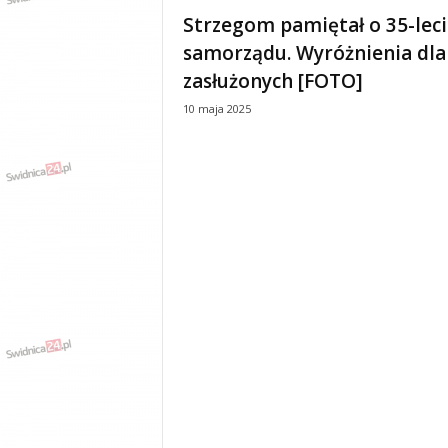
e
Strzegom pamiętał o 35-lec
n
samorządu. Wyróżnienia dla
i
a
zasłużonych [FOTO]
,
10 maja 2025
i
n
f
o
r
m
a
c
j
e
,
r
o
z
r
y