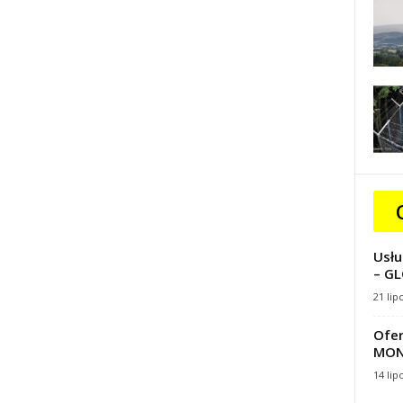
Usłu
– GL
21 lip
Ofer
MON
14 lip