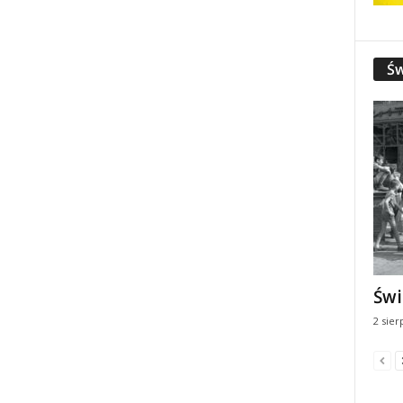
Św
Świ
2 sier