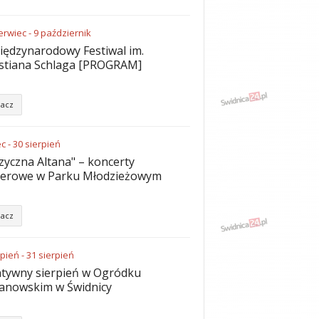
erwiec
-
9
październik
iędzynarodowy Festiwal im.
stiana Schlaga [PROGRAM]
acz
ec
-
30
sierpień
yczna Altana" – koncerty
nerowe w Parku Młodzieżowym
acz
rpień
-
31
sierpień
tywny sierpień w Ogródku
anowskim w Świdnicy