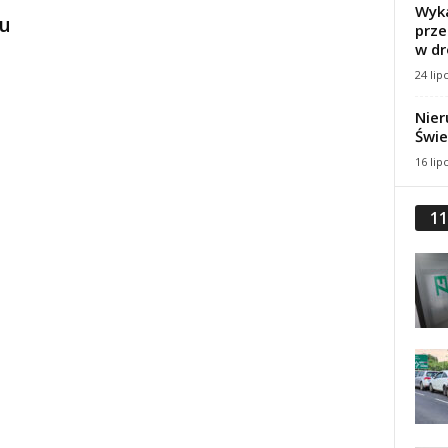
Wyka
iu
prze
w dr
24 lip
Nier
Świe
16 lip
11