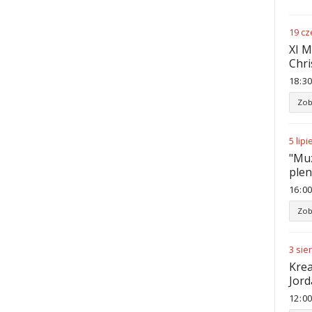
19
cz
XI M
Chri
18
:
30
Zob
5
lipi
"Muz
ple
16
:
00
Zob
3
sie
Krea
Jord
12
:
00