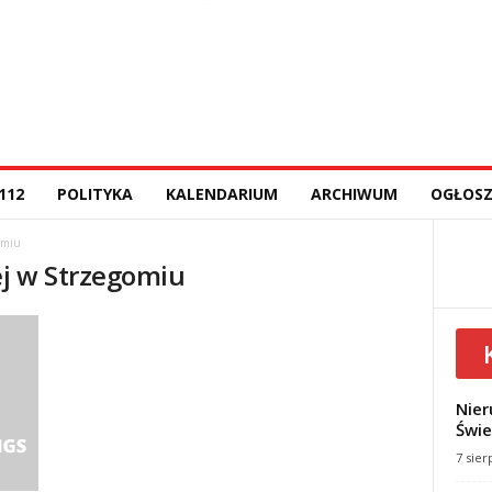
112
POLITYKA
KALENDARIUM
ARCHIWUM
OGŁOSZ
omiu
ej w Strzegomiu
Nier
Świe
7 sier