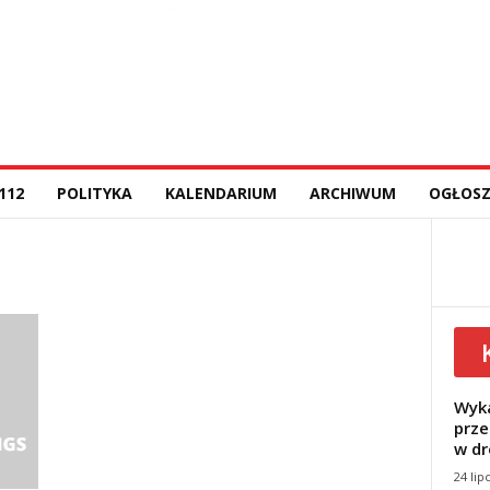
112
POLITYKA
KALENDARIUM
ARCHIWUM
OGŁOSZ
Wyka
prze
w dr
24 lip