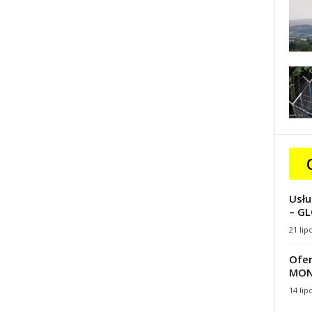
Usłu
– GL
21 lip
Ofer
MON
14 lip