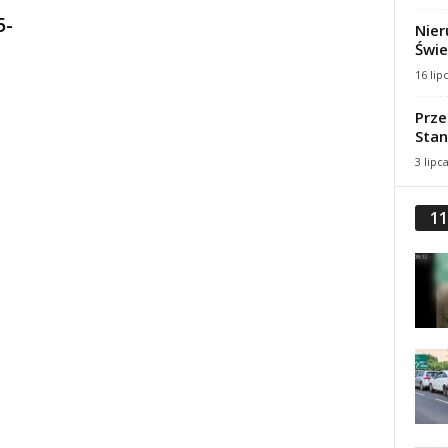
5-
Nier
Świe
16 lip
Prze
Stan
3 lipc
11