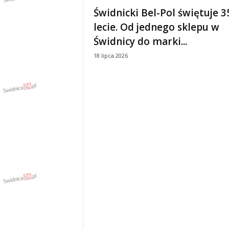
e
Świdnicki Bel-Pol świętuje 3
n
lecie. Od jednego sklepu w
i
a
Świdnicy do marki...
,
18 lipca 2026
i
n
f
o
r
m
a
c
j
e
,
r
o
z
r
y