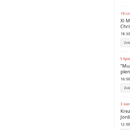
19
cz
XI M
Chri
18
:
30
Zob
5
lipi
"Muz
ple
16
:
00
Zob
3
sie
Krea
Jord
12
:
00