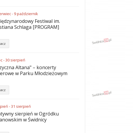
erwiec
-
9
październik
iędzynarodowy Festiwal im.
stiana Schlaga [PROGRAM]
acz
ec
-
30
sierpień
yczna Altana" – koncerty
nerowe w Parku Młodzieżowym
acz
rpień
-
31
sierpień
tywny sierpień w Ogródku
anowskim w Świdnicy