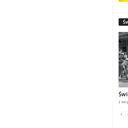
Św
Świ
2 sier