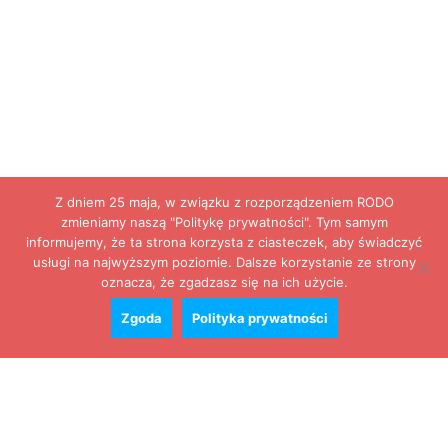
Z dniem 25 maja, w związku z rozporządzeniem RODO
zmieniamy naszą "Politykę prywatności". Tym samym
informujemy, że ta strona korzysta z ciasteczek, aby świadczyć
usługi na najwyższym poziomie. Dalsze korzystanie ze strony
oznacza, że zgadzasz się na ich użycie.
Zgoda
Polityka prywatności
Zobacz cały kalendarz
Konkursy