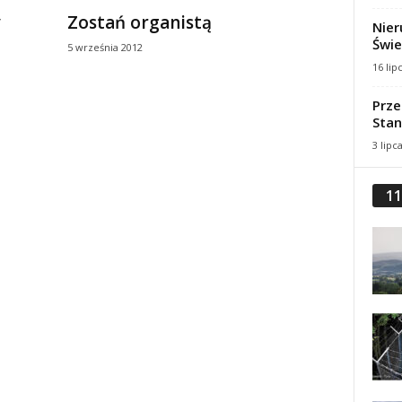
y
Zostań organistą
Nier
Świe
5 września 2012
16 lip
Prze
Stan
3 lipc
11