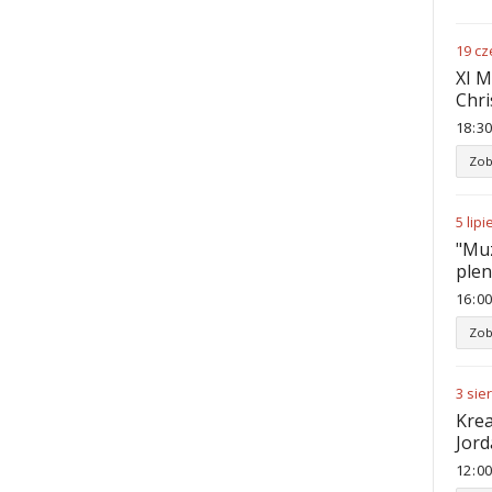
19
cz
XI M
Chri
18
:
30
Zob
5
lipi
"Muz
ple
16
:
00
Zob
3
sie
Krea
Jord
12
:
00