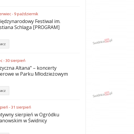
erwiec
-
9
październik
iędzynarodowy Festiwal im.
stiana Schlaga [PROGRAM]
acz
ec
-
30
sierpień
yczna Altana" – koncerty
nerowe w Parku Młodzieżowym
acz
rpień
-
31
sierpień
tywny sierpień w Ogródku
anowskim w Świdnicy