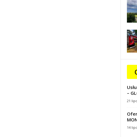
Usłu
– GL
21 lip
Ofer
MON
14 lip