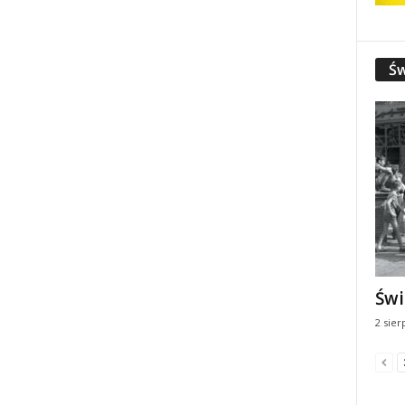
Św
Świ
2 sier