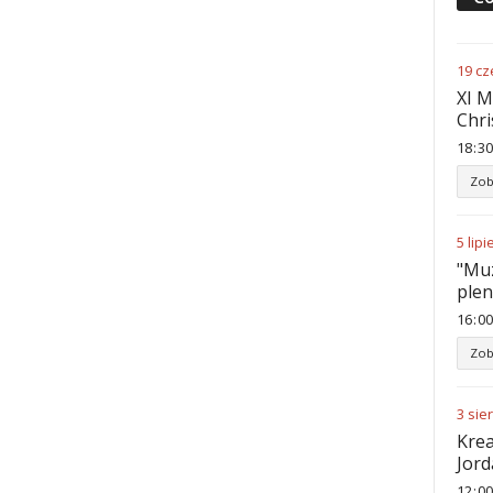
19
cz
XI M
Chri
18
:
30
Zob
5
lipi
"Muz
ple
16
:
00
Zob
3
sie
Krea
Jord
12
:
00