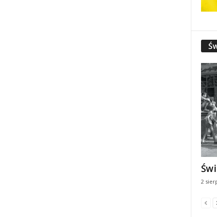
Św
Świ
2 sier