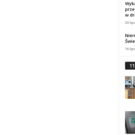
Wyka
prze
w dr
24 lip
Nier
Świe
16 lip
11