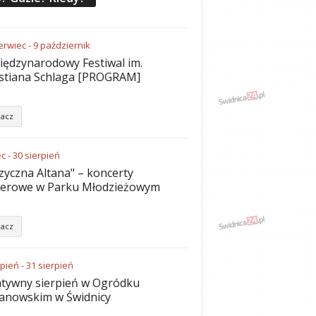
erwiec
-
9
październik
iędzynarodowy Festiwal im.
stiana Schlaga [PROGRAM]
acz
ec
-
30
sierpień
yczna Altana" – koncerty
nerowe w Parku Młodzieżowym
acz
rpień
-
31
sierpień
tywny sierpień w Ogródku
anowskim w Świdnicy