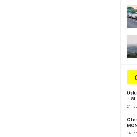
Usłu
– GL
21 lip
Ofer
MON
14 lip