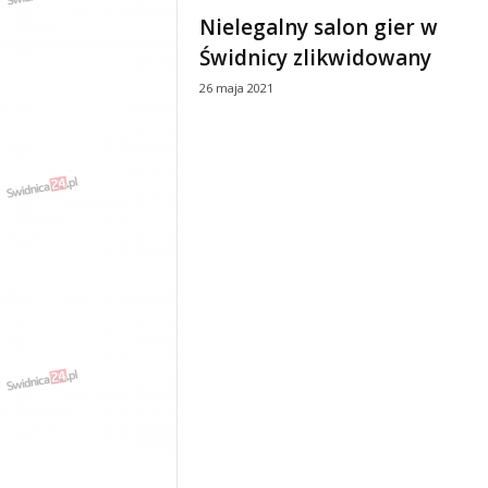
e
Nielegalny salon gier w
n
Świdnicy zlikwidowany
i
a
26 maja 2021
,
i
n
f
o
r
m
a
c
j
e
,
r
o
z
r
y