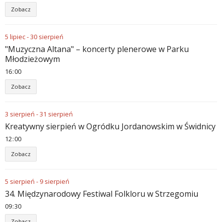
Zobacz
5
lipiec
-
30
sierpień
"Muzyczna Altana" – koncerty plenerowe w Parku
Młodzieżowym
16
:
00
Zobacz
3
sierpień
-
31
sierpień
Kreatywny sierpień w Ogródku Jordanowskim w Świdnicy
12
:
00
Zobacz
5
sierpień
-
9
sierpień
34. Międzynarodowy Festiwal Folkloru w Strzegomiu
09
:
30
Zobacz