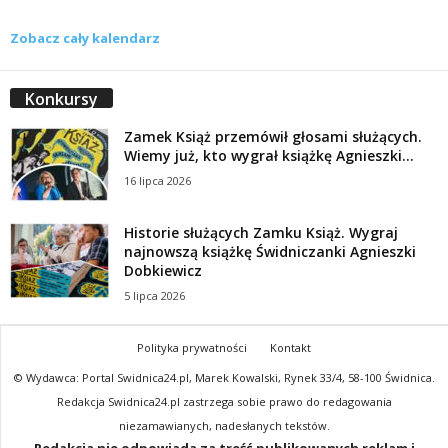
Zobacz cały kalendarz
Konkursy
Zamek Książ przemówił głosami służących.
Wiemy już, kto wygrał książkę Agnieszki...
16 lipca 2026
Historie służących Zamku Książ. Wygraj
najnowszą książkę Świdniczanki Agnieszki
Dobkiewicz
5 lipca 2026
Polityka prywatności
Kontakt
© Wydawca: Portal Swidnica24.pl, Marek Kowalski, Rynek 33/4, 58-100 Świdnica.
Redakcja Swidnica24.pl zastrzega sobie prawo do redagowania
niezamawianych, nadesłanych tekstów.
Redakcja nie odpowiada za treść publikowanych reklam i