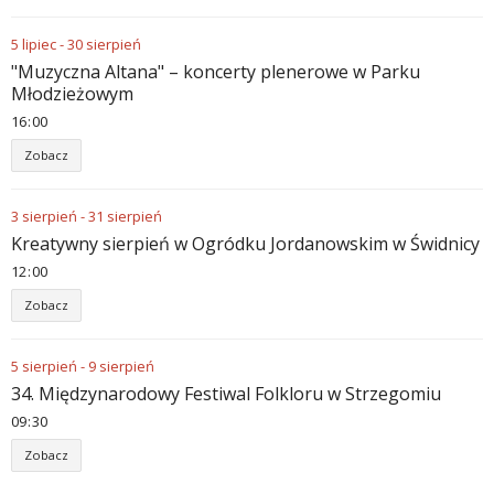
5
lipiec
-
30
sierpień
"Muzyczna Altana" – koncerty plenerowe w Parku
Młodzieżowym
16
:
00
Zobacz
3
sierpień
-
31
sierpień
Kreatywny sierpień w Ogródku Jordanowskim w Świdnicy
12
:
00
Zobacz
5
sierpień
-
9
sierpień
34. Międzynarodowy Festiwal Folkloru w Strzegomiu
09
:
30
Zobacz