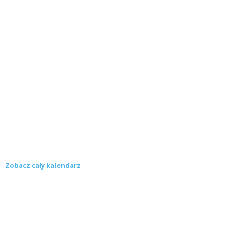
Zobacz cały kalendarz
Konkursy
Zamek Książ przemówił głosami służących.
Wiemy już, kto wygrał książkę Agnieszki...