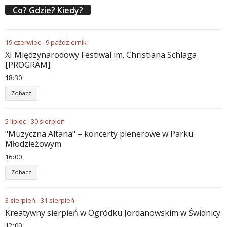
Co? Gdzie? Kiedy?
19
czerwiec
-
9
październik
XI Międzynarodowy Festiwal im. Christiana Schlaga
[PROGRAM]
18
30
Zobacz
5
lipiec
-
30
sierpień
"Muzyczna Altana" – koncerty plenerowe w Parku
Młodzieżowym
16
00
Zobacz
3
sierpień
-
31
sierpień
Kreatywny sierpień w Ogródku Jordanowskim w Świdnicy
12
00