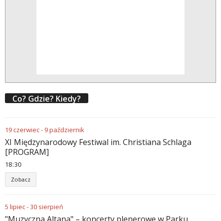
Co? Gdzie? Kiedy?
19
czerwiec
-
9
październik
XI Międzynarodowy Festiwal im. Christiana Schlaga
[PROGRAM]
18
:
30
Zobacz
5
lipiec
-
30
sierpień
"Muzyczna Altana" – koncerty plenerowe w Parku