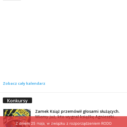
Zobacz cały kalendarz
Konkursy
Zamek Książ przemówił głosami służących.
Wiemy już, kto wygrał książkę Agnieszki...
Z dniem 25 maja, w związku z rozporządzeniem RODO
16 lipca 2026