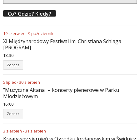
Co? Gdzie? Kiedy?
19
czerwiec
-
9
październik
XI Międzynarodowy Festiwal im. Christiana Schlaga
[PROGRAM]
18
:
30
Zobacz
5
lipiec
-
30
sierpień
"Muzyczna Altana" – koncerty plenerowe w Parku
Młodzieżowym
16
:
00
Zobacz
3
sierpień
-
31
sierpień
Kreatywny sierpień w Ogródku Jordanowskim w Świdnicy