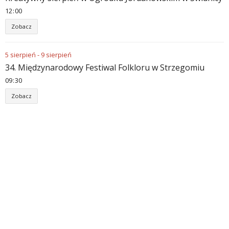
12
:
00
Zobacz
5
sierpień
-
9
sierpień
34. Międzynarodowy Festiwal Folkloru w Strzegomiu
09
:
30
Zobacz