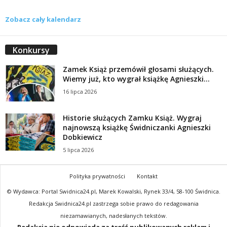
Zobacz cały kalendarz
Konkursy
Zamek Książ przemówił głosami służących.
Wiemy już, kto wygrał książkę Agnieszki...
16 lipca 2026
Historie służących Zamku Książ. Wygraj
najnowszą książkę Świdniczanki Agnieszki
Dobkiewicz
5 lipca 2026
Polityka prywatności
Kontakt
© Wydawca: Portal Swidnica24.pl, Marek Kowalski, Rynek 33/4, 58-100 Świdnica.
Redakcja Swidnica24.pl zastrzega sobie prawo do redagowania
niezamawianych, nadesłanych tekstów.
Redakcja nie odpowiada za treść publikowanych reklam i