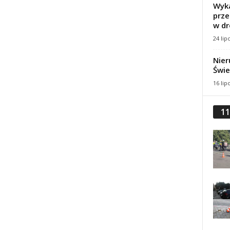
Wyka
prze
w dr
h
24 lip
Nier
Świe
16 lip
11