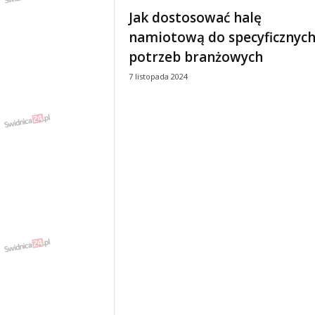
e
Jak dostosować halę
n
namiotową do specyficznyc
i
a
potrzeb branżowych
,
7 listopada 2024
i
n
f
o
r
m
a
c
j
e
,
r
o
z
r
y