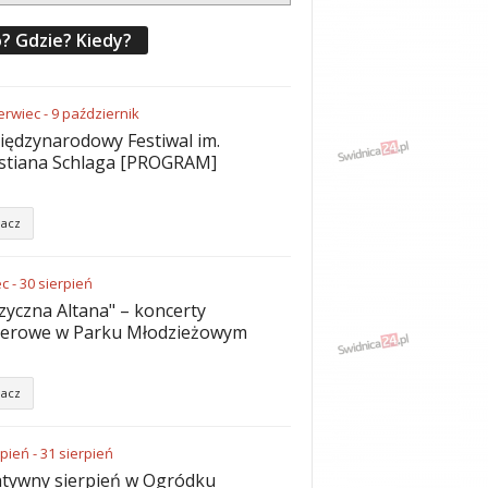
? Gdzie? Kiedy?
erwiec
-
9
październik
iędzynarodowy Festiwal im.
stiana Schlaga [PROGRAM]
acz
ec
-
30
sierpień
yczna Altana" – koncerty
nerowe w Parku Młodzieżowym
acz
rpień
-
31
sierpień
tywny sierpień w Ogródku