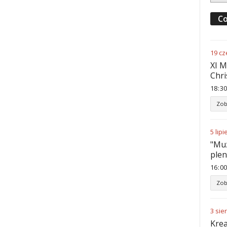
Co
19
cz
XI M
Chri
18
:
30
Zob
5
lipi
"Muz
ple
16
:
00
Zob
3
sie
Krea