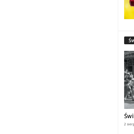
Św
Świ
2 sier