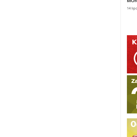
MON
14 lip