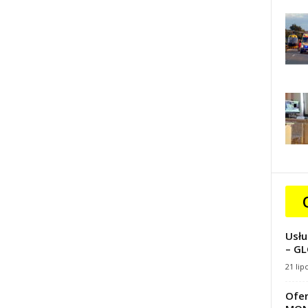
Usłu
– GL
21 lip
Ofer