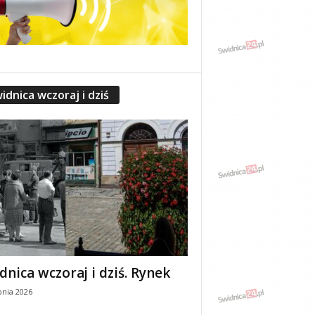
idnica wczoraj i dziś
dnica wczoraj i dziś. Rynek
pnia 2026