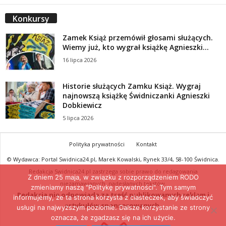
Konkursy
Zamek Książ przemówił głosami służących.
Wiemy już, kto wygrał książkę Agnieszki...
16 lipca 2026
Historie służących Zamku Książ. Wygraj
najnowszą książkę Świdniczanki Agnieszki
Dobkiewicz
5 lipca 2026
Polityka prywatności
Kontakt
© Wydawca: Portal Swidnica24.pl, Marek Kowalski, Rynek 33/4, 58-100 Świdnica.
Redakcja Swidnica24.pl zastrzega sobie prawo do redagowania
Z dniem 25 maja, w związku z rozporządzeniem RODO
niezamawianych, nadesłanych tekstów.
zmieniamy naszą "Politykę prywatności". Tym samym
Redakcja nie odpowiada za treść publikowanych reklam i
informujemy, że ta strona korzysta z ciasteczek, aby świadczyć
artykułów sponsorowanych.
usługi na najwyższym poziomie. Dalsze korzystanie ze strony
oznacza, że zgadzasz się na ich użycie.