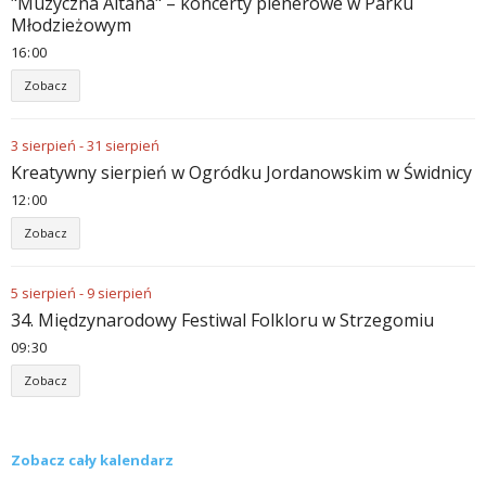
"Muzyczna Altana" – koncerty plenerowe w Parku
Młodzieżowym
16
00
Zobacz
3
sierpień
-
31
sierpień
Kreatywny sierpień w Ogródku Jordanowskim w Świdnicy
12
00
Zobacz
5
sierpień
-
9
sierpień
34. Międzynarodowy Festiwal Folkloru w Strzegomiu
09
30
Zobacz
Zobacz cały kalendarz