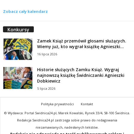
Zobacz cały kalendarz
Konkursy
Zamek Książ przemówił głosami służących.
Wiemy już, kto wygrał książkę Agnieszki...
16 lipca 2026
Historie służących Zamku Książ. Wygraj
najnowszą książkę Świdniczanki Agnieszki
Dobkiewicz
5 lipca 2026
Polityka prywatności
Kontakt
© Wydawca: Portal Swidnica24.pl, Marek Kowalski, Rynek 33/4, 58-100 Świdnica.
Redakcja Swidnica24.pl zastrzega sobie prawo do redagowania
niezamawianych, nadesłanych tekstów.
Redakcja nie odpowiada za treść publikowanych reklam i