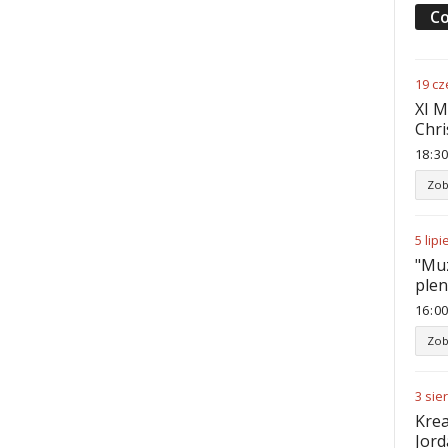
Co
19
cz
XI M
Chri
18
:
30
Zob
5
lipi
"Muz
ple
16
:
00
Zob
3
sie
Krea
Jord