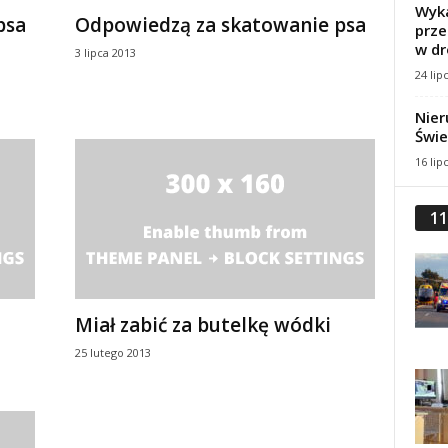
Wyka
psa
Odpowiedzą za skatowanie psa
prze
w dr
3 lipca 2013
24 lip
Nier
Świe
16 lip
11
Miał zabić za butelkę wódki
25 lutego 2013