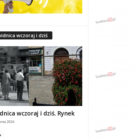
idnica wczoraj i dziś
dnica wczoraj i dziś. Rynek
pnia 2026