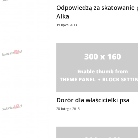
e
Odpowiedzą za skatowanie 
n
Alka
i
a
19 lipca 2013
,
i
n
f
o
r
m
a
c
j
e
Dozór dla właścicielki psa
,
r
28 lutego 2013
o
z
r
y