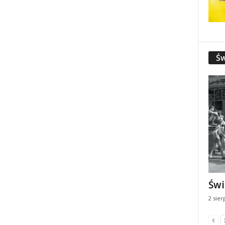
Św
Świ
2 sier