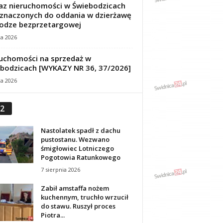
z nieruchomości w Świebodzicach
znaczonych do oddania w dzierżawę
odze bezprzetargowej
ca 2026
uchomości na sprzedaż w
bodzicach [WYKAZY NR 36, 37/2026]
ca 2026
2
Nastolatek spadł z dachu
pustostanu. Wezwano
śmigłowiec Lotniczego
Pogotowia Ratunkowego
7 sierpnia 2026
Zabił amstaffa nożem
kuchennym, truchło wrzucił
do stawu. Ruszył proces
Piotra...