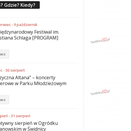
? Gdzie? Kiedy?
erwiec
-
9
październik
iędzynarodowy Festiwal im.
stiana Schlaga [PROGRAM]
acz
ec
-
30
sierpień
yczna Altana" – koncerty
nerowe w Parku Młodzieżowym
acz
rpień
-
31
sierpień
tywny sierpień w Ogródku
anowskim w Świdnicy