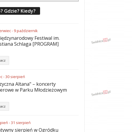
? Gdzie? Kiedy?
erwiec
-
9
październik
iędzynarodowy Festiwal im.
stiana Schlaga [PROGRAM]
acz
ec
-
30
sierpień
yczna Altana" – koncerty
nerowe w Parku Młodzieżowym
acz
rpień
-
31
sierpień
tywny sierpień w Ogródku