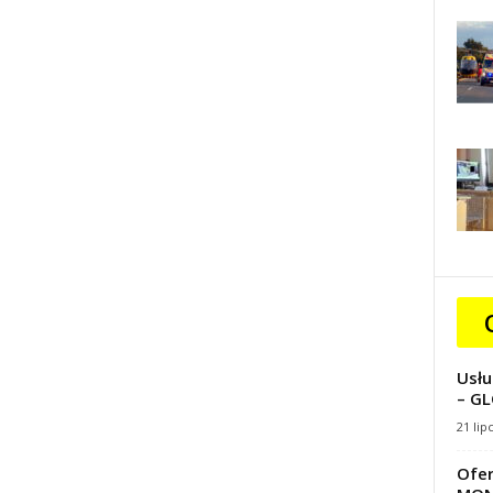
Usłu
– GL
21 lip
Ofer