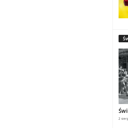
Św
Świ
2 sier