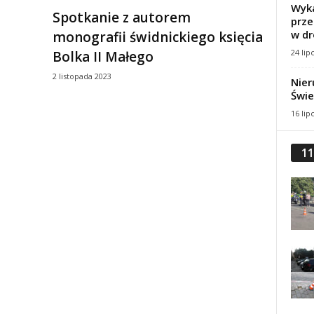
Wyka
Spotkanie z autorem
prze
w dr
monografii świdnickiego księcia
24 lip
Bolka II Małego
2 listopada 2023
Nier
Świe
16 lip
11