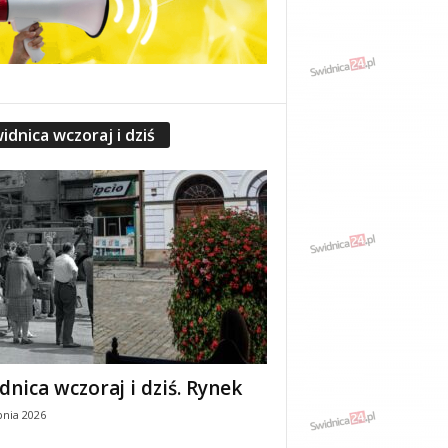
idnica wczoraj i dziś
dnica wczoraj i dziś. Rynek
pnia 2026