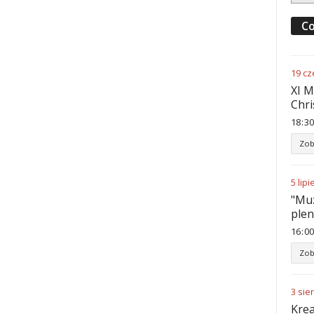
Co
19
cz
XI M
Chri
18
:
30
Zob
5
lipi
"Muz
ple
16
:
00
Zob
3
sie
Krea