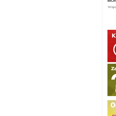
MON
14 lip