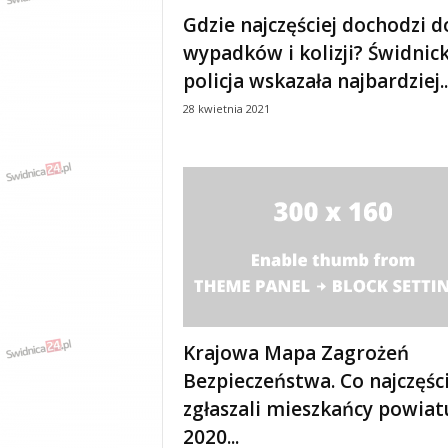
e
Gdzie najczęściej dochodzi d
n
wypadków i kolizji? Świdnic
i
a
policja wskazała najbardziej..
,
28 kwietnia 2021
i
n
f
o
r
m
a
c
j
e
,
r
Krajowa Mapa Zagrożeń
o
Bezpieczeństwa. Co najczęści
z
zgłaszali mieszkańcy powiat
r
y
2020...