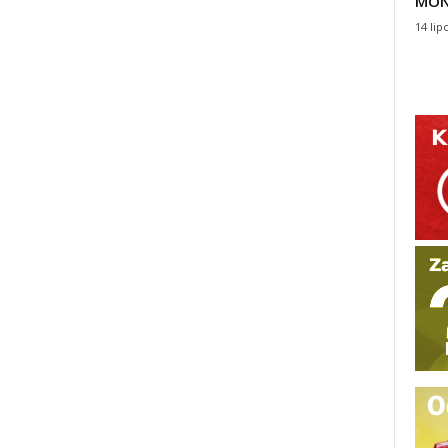
MON
14 lip