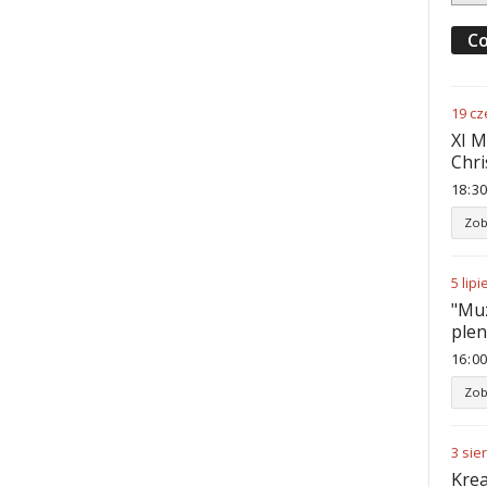
Co
19
cz
XI M
Chri
18
:
30
Zob
5
lipi
"Muz
ple
16
:
00
Zob
3
sie
Krea