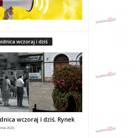
idnica wczoraj i dziś
dnica wczoraj i dziś. Rynek
pnia 2026