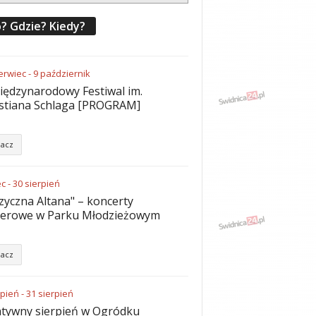
? Gdzie? Kiedy?
erwiec
-
9
październik
iędzynarodowy Festiwal im.
stiana Schlaga [PROGRAM]
acz
ec
-
30
sierpień
yczna Altana" – koncerty
nerowe w Parku Młodzieżowym
acz
rpień
-
31
sierpień
tywny sierpień w Ogródku