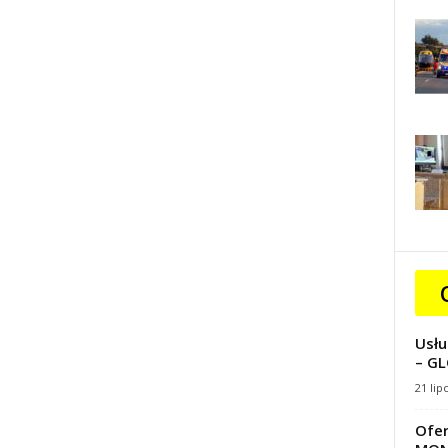
Usłu
– GL
21 lip
Ofer