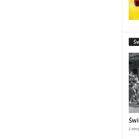
Św
Świ
2 sier