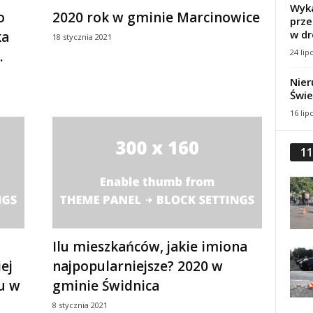
Wyka
o
2020 rok w gminie Marcinowice
prze
w dr
ka
18 stycznia 2021
24 lip
.
Nier
Świe
16 lip
11
Ilu mieszkańców, jakie imiona
ej
najpopularniejsze? 2020 w
u w
gminie Świdnica
8 stycznia 2021