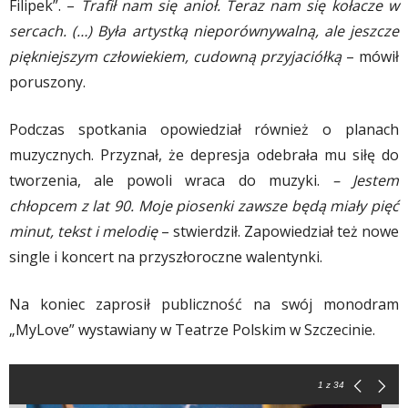
Filipek”. –
Trafił nam się anioł. Teraz nam się kołacze w
sercach. (…) Była artystką nieporównywalną, ale jeszcze
piękniejszym człowiekiem, cudowną przyjaciółką
– mówił
poruszony.
Podczas spotkania opowiedział również o planach
muzycznych. Przyznał, że depresja odebrała mu siłę do
tworzenia, ale powoli wraca do muzyki.
– Jestem
chłopcem z lat 90. Moje piosenki zawsze będą miały pięć
minut, tekst i melodię
– stwierdził. Zapowiedział też nowe
single i koncert na przyszłoroczne walentynki.
Na koniec zaprosił publiczność na swój monodram
„MyLove” wystawiany w Teatrze Polskim w Szczecinie.
1
z 34